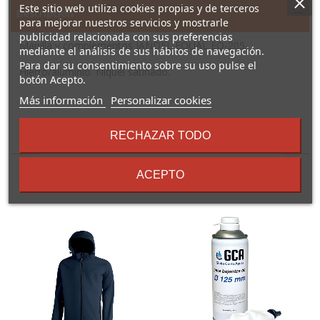
Este sitio web utiliza cookies propias y de terceros
Descripción
para mejorar nuestros servicios y mostrarle
publicidad relacionada con sus preferencias
Manilla y complementos JANDEL EQUAL EQ-205
mediante el análisis de sus hábitos de navegación.
Para dar su consentimiento sobre su uso pulse el
Hierro/aluminio. Níquel satinado.
botón Acepto.
sobre
Más información
Personalizar cookies
los
términos
RECHAZAR TODO
16 Otros Productos En La
y
condiciones
Misma Categoría:
ACEPTO