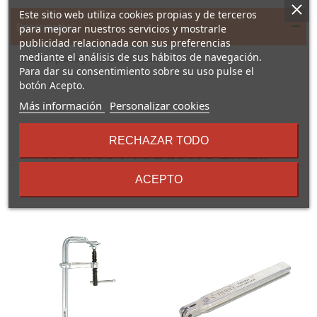
Este sitio web utiliza cookies propias y de terceros
Descripción
para mejorar nuestros servicios y mostrarle
publicidad relacionada con sus preferencias
mediante el análisis de sus hábitos de navegación.
Manilla/placa JANDEL SV-F336
Para dar su consentimiento sobre su uso pulse el
Acero inox.
botón Acepto.
sobre
Más información
Personalizar cookies
los
términos
RECHAZAR TODO
y
16 Otros Productos En La
condiciones
Misma Categoría:
ACEPTO