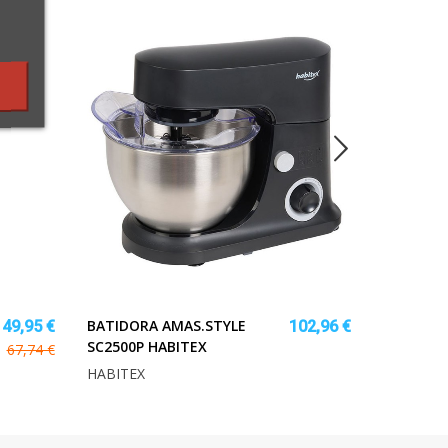
BATIDORA AMAS.STYLE
CUCHILLA
49,95 €
102,96 €
SC2500P HABITEX
TAJIMA
67,74 €
HABITEX
TAJIMA