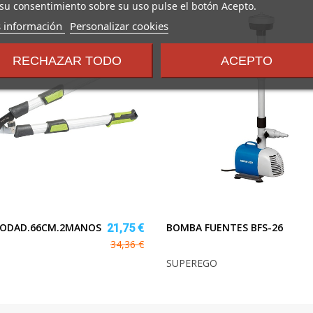
su consentimiento sobre su uso pulse el botón Acepto.
sobre
 información
Personalizar cookies
los
términos
RECHAZAR TODO
ACEPTO
y
condiciones
 PODAD.66CM.2MANOS
BOMBA FUENTES BFS-26
21,75 €
34,36 €
SUPEREGO