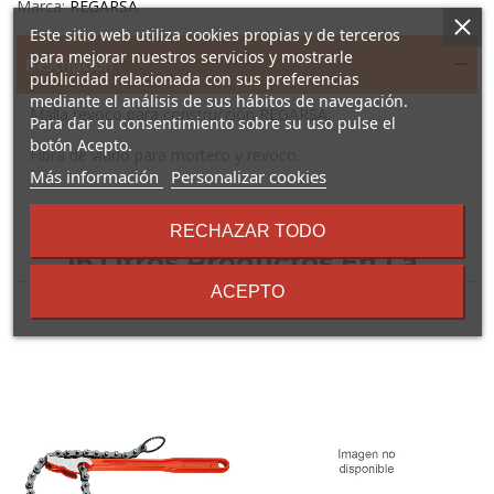
Marca:
REGARSA
Este sitio web utiliza cookies propias y de terceros
para mejorar nuestros servicios y mostrarle
Descripción
publicidad relacionada con sus preferencias
mediante el análisis de sus hábitos de navegación.
Malla revoco para construcción REGARSA.
Para dar su consentimiento sobre su uso pulse el
botón Acepto.
Fibra de vidrio para mortero y revoco.
sobre
Más información
Personalizar cookies
los
términos
RECHAZAR TODO
y
16 Otros Productos En La
condiciones
ACEPTO
Misma Categoría: