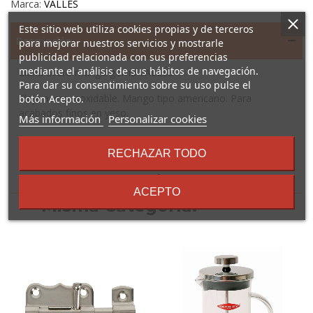
Marca:
VALLES
Este sitio web utiliza cookies propias y de terceros
Descripción
para mejorar nuestros servicios y mostrarle
publicidad relacionada con sus preferencias
mediante el análisis de sus hábitos de navegación.
Llana acero mango goma VALLÉS
Para dar su consentimiento sobre su uso pulse el
Fleje acero inoxidable. Mango tipo americano. Para
botón Acepto.
acabados finos en yeso.
sobre
Más información
Personalizar cookies
los
términos
RECHAZAR TODO
y
condiciones
16 Otros Productos En La
ACEPTO
Misma Categoría: