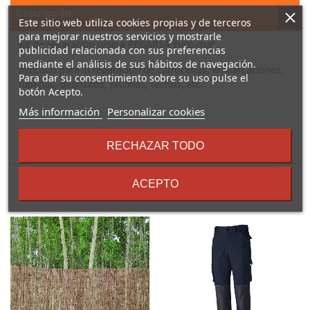
Descripción
Este sitio web utiliza cookies propias y de terceros
para mejorar nuestros servicios y mostrarle
Kit de reparación resina REGARSA Euro-mat
publicidad relacionada con sus preferencias
mediante el análisis de sus hábitos de navegación.
Indicado para la reparación de carrocerías, embarcaciones,
Para dar su consentimiento sobre su uso pulse el
tuberías, depósitos, piscinas, techos, etc.
botón Acepto.
sobre
Más información
Personalizar cookies
los
términos
RECHAZAR TODO
16 Otros Productos En La
y
condiciones
Misma Categoría:
ACEPTO