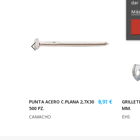
dar 
Más
PUNTA ACERO C.PLANA 2,7X30
GRILLET
11,30 €
8,91 €
500 PZ.
MM.
CAMACHO
EHS