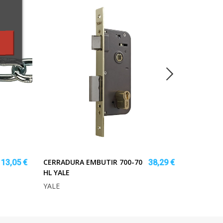
CERRADURA EMBUTIR 700-70
BOTA SE
113,05 €
38,29 €
HL YALE
LEVANTE 
YALE
RATIO