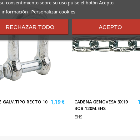
su consentimiento sobre su uso pulse el botón Acepto.
sobre
 información
Personalizar cookies
los
términos
RECHAZAR TODO
ACEPTO
y
condiciones
E GALV.TIPO RECTO 10
CADENA GENOVESA 3X19
1,19 €
BOB.120M.EHS
EHS