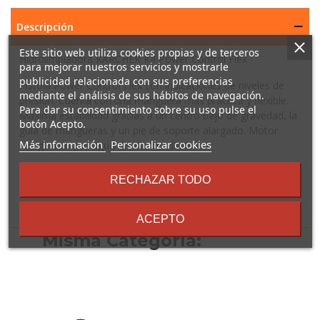
Descripción
Este sitio web utiliza cookies propias y de terceros
Hidrolimpiadora KARCHER K4 Power Control Flex
para mejorar nuestros servicios y mostrarle
publicidad relacionada con sus preferencias
Pistola Power Control Flex con indicaciones de niveles de
mediante el análisis de sus hábitos de navegación.
presión. Cuenta con una manguera más práctica y flexible.
Para dar su consentimiento sobre su uso pulse el
Máxima estabilidad gracias a un centro bajo de gravedad, la
botón Acepto.
guía de mangueras y un pie de soporte alargado. Motor
sobre
Más información
Personalizar cookies
refrigerado por agua de alto rendimiento.
los
términos
RECHAZAR TODO
y
condiciones
16 Otros Productos En La
ACEPTO
Misma Categoría: