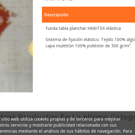
Descripción
Funda tabla planchar HABITEX elástica
Sistema de fijación elástico. Tejido 100% algo
capa mulettón 100% poliéster de 300 gr/m².
Otros Productos En La Misma Catego
 sitio web utiliza cookies propias y de terceros para mejorar
tros servicios y mostrarle publicidad relacionada con sus
erencias mediante el análisis de sus hábitos de navegación. Para