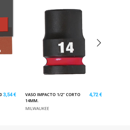
0
VASO IMPACTO 1/2" CORTO
CEPILLO 
3,54 €
4,72 €
14MM.
TAYG
MILWAUKEE
TAYG