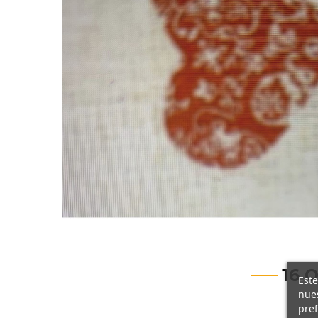
16 
Este
nues
pref