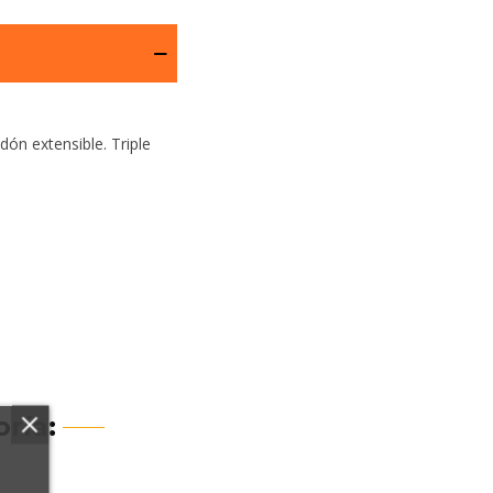
dón extensible. Triple
ría: