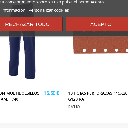
su consentimiento sobre su uso pulse el botón Acepto.
sobre
 información
Personalizar cookies
los
términos
RECHAZAR TODO
ACEPTO
y
condiciones
ON MULTIBOLSILLOS
10 HOJAS PERFORADAS 115X28
16,50 €
 AM. T/40
G120 RA
RATIO