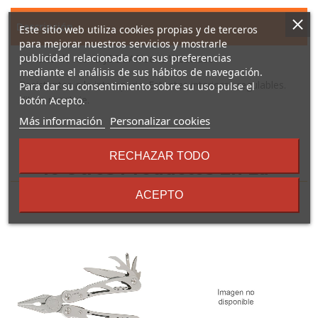
Descripción
Este sitio web utiliza cookies propias y de terceros
para mejorar nuestros servicios y mostrarle
publicidad relacionada con sus preferencias
Armario de resina JOBGAR serie Weawase.
mediante el análisis de sus hábitos de navegación.
Resistentes a la intemperie. Estantes interiores regulables.
Para dar su consentimiento sobre su uso pulse el
Kit de montaje.
botón Acepto.
sobre
Más información
Personalizar cookies
los
términos
RECHAZAR TODO
y
16 Otros Productos En La
condiciones
Misma Categoría:
ACEPTO