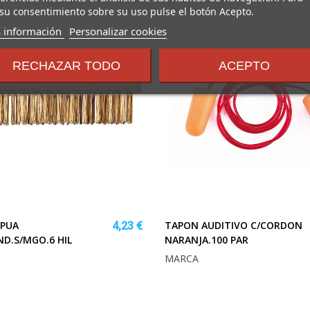
su consentimiento sobre su uso pulse el botón Acepto.
sobre
 información
Personalizar cookies
los
términos
RECHAZAR TODO
ACEPTO
y
condiciones
 PUA
TAPON AUDITIVO C/CORDON
4,23 €
ND.S/MGO.6 HIL
NARANJA.100 PAR
MARCA