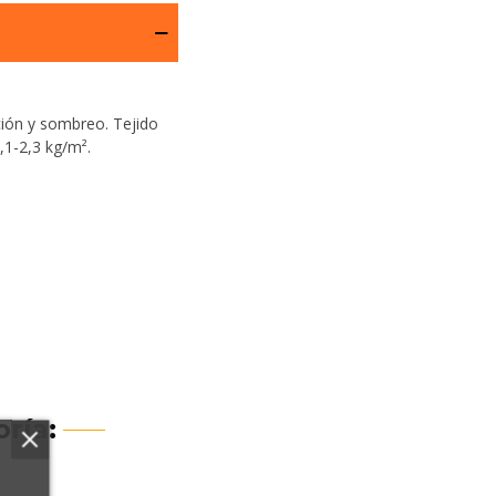
ción y sombreo. Tejido
,1-2,3 kg/m².
ría: