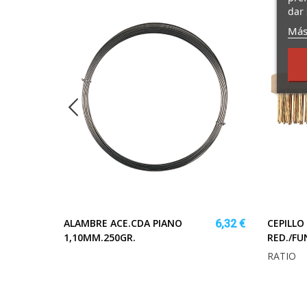
dar 
Más
ALAMBRE ACE.CDA PIANO
CEPILLO
9,92 €
6,32 €
1,10MM.250GR.
RED./FU
RATIO