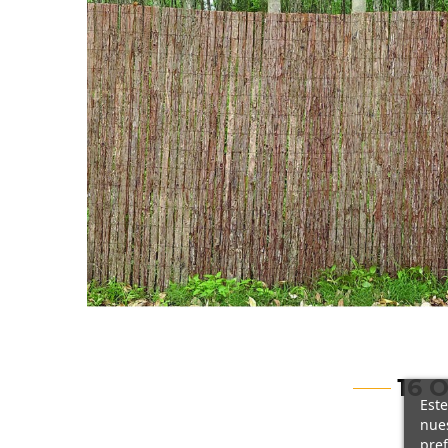
16 
Este
nues
pref