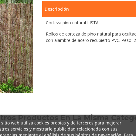
Descripción
Corteza pino natural LISTA
Rollos de corteza de pino natural para oculta
con alambre de acero recubierto PVC. Peso: 2
Otros Productos En La Misma Catego
 sitio web utiliza cookies propias y de terceros para mejorar
tros servicios y mostrarle publicidad relacionada con sus
erencias mediante el análisis de sus hábitos de navegación. Para