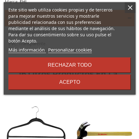
Marca:
EHL
Este sitio web utiliza cookies propias y de terceros
para mejorar nuestros servicios y mostrarle
Descripción
publicidad relacionada con sus preferencias
mediante el análisis de sus hábitos de navegación.
Contera exterior EHL.
Para dar su consentimiento sobre su uso pulse el
botón Acepto.
PVC. Transparente.
sobre
Más información
Personalizar cookies
los
términos
RECHAZAR TODO
y
16 Otros Productos En La
condiciones
ACEPTO
Misma Categoría: