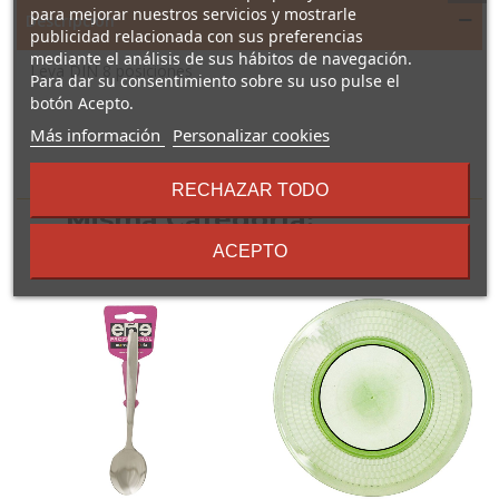
para mejorar nuestros servicios y mostrarle
Descripción
publicidad relacionada con sus preferencias
mediante el análisis de sus hábitos de navegación.
Leva DIN 8 posiciones
Para dar su consentimiento sobre su uso pulse el
botón Acepto.
sobre
Más información
Personalizar cookies
los
16 Otros Productos En La
términos
RECHAZAR TODO
y
Misma Categoría:
condiciones
ACEPTO