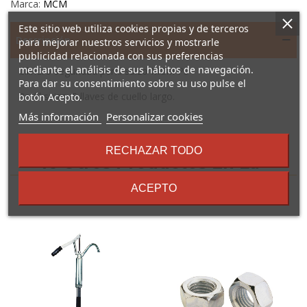
Marca:
MCM
Este sitio web utiliza cookies propias y de terceros
Descripción
para mejorar nuestros servicios y mostrarle
publicidad relacionada con sus preferencias
mediante el análisis de sus hábitos de navegación.
Cilindro seguridad perfil suizo MCM P3
Para dar su consentimiento sobre su uso pulse el
Perfil suizo. 5 llaves de cuello largo.
botón Acepto.
sobre
Más información
Personalizar cookies
los
términos
RECHAZAR TODO
y
16 Otros Productos En La
condiciones
Misma Categoría:
ACEPTO