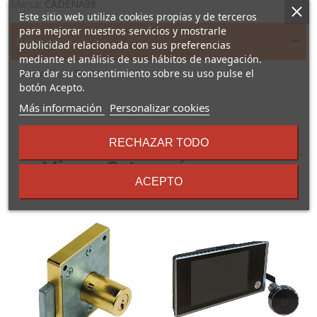
Marca:
CADENA88
Este sitio web utiliza cookies propias y de terceros
para mejorar nuestros servicios y mostrarle
Descripción
publicidad relacionada con sus preferencias
mediante el análisis de sus hábitos de navegación.
Para dar su consentimiento sobre su uso pulse el
Excéntrica 15 mm.
botón Acepto.
sobre
Más información
Personalizar cookies
los
términos
16 Otros Productos En La
RECHAZAR TODO
y
condiciones
Misma Categoría:
ACEPTO