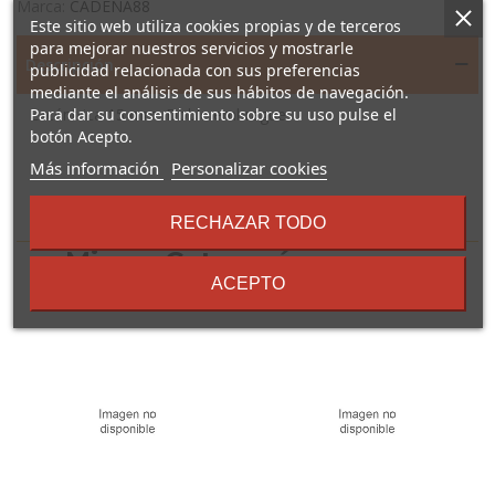
Marca:
CADENA88
Este sitio web utiliza cookies propias y de terceros
para mejorar nuestros servicios y mostrarle
Descripción
publicidad relacionada con sus preferencias
mediante el análisis de sus hábitos de navegación.
Para dar su consentimiento sobre su uso pulse el
Excéntrica 15 mm. Doble embrague.
botón Acepto.
sobre
Más información
Personalizar cookies
los
términos
16 Otros Productos En La
RECHAZAR TODO
y
condiciones
Misma Categoría:
ACEPTO