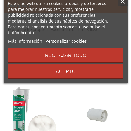
Este sitio web utiliza cookies propias y de terceros
Descripción
para mejorar nuestros servicios y mostrarle
publicidad relacionada con sus preferencias
Cilindro serreta MCM 4E
mediante el análisis de sus hábitos de navegación.
Para dar su consentimiento sobre su uso pulse el
Monoblock Europerfil. Excéntrica 15 mm. 3 llaves.
botón Acepto.
sobre
Más información
Personalizar cookies
los
términos
RECHAZAR TODO
16 Otros Productos En La
y
condiciones
Misma Categoría:
ACEPTO