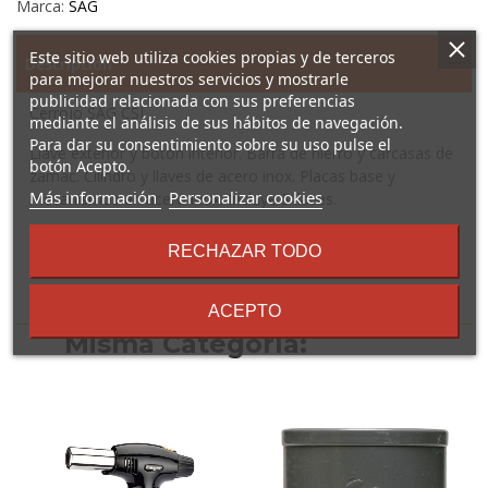
Marca:
SAG
Este sitio web utiliza cookies propias y de terceros
Descripción
para mejorar nuestros servicios y mostrarle
publicidad relacionada con sus preferencias
Cerrojo SAG CSI
mediante el análisis de sus hábitos de navegación.
Para dar su consentimiento sobre su uso pulse el
Llave exterior y botón interior. Barra de hierro y carcasas de
botón Acepto.
zamac. Cilindro y llaves de acero inox. Placas base y
sobre
Más información
Personalizar cookies
mecanismos en acero inox. Incluye 3 llaves.
los
términos
RECHAZAR TODO
y
condiciones
16 Otros Productos En La
ACEPTO
Misma Categoría: