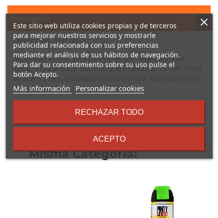
Descripción
Este sitio web utiliza cookies propias y de terceros
para mejorar nuestros servicios y mostrarle
Cerrojo FAC 301L/80
publicidad relacionada con sus preferencias
mediante el análisis de sus hábitos de navegación.
Accionado interior y exteriormente por llave quedando
Para dar su consentimiento sobre su uso pulse el
siempre la barra fija. Barra en acero calibrado 18 mm. Placa
botón Acepto.
en acero 2 mm. Cerradero en acero 3 mm. Bombillo 50 mm.
sobre
Más información
Personalizar cookies
Cilindro pera.
los
términos
RECHAZAR TODO
y
condiciones
16 Otros Productos En La
ACEPTO
Misma Categoría: