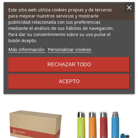
Este sitio web utiliza cookies propias y de terceros
Descripción
para mejorar nuestros servicios y mostrarle
publicidad relacionada con sus preferencias
Cerradura sobreponer JIS 34
mediante el análisis de sus hábitos de navegación.
Para dar su consentimiento sobre su uso pulse el
Golpe y llave. Acabado pintado.
botón Acepto.
sobre
Más información
Personalizar cookies
los
términos
RECHAZAR TODO
16 Otros Productos En La
y
condiciones
Misma Categoría:
ACEPTO