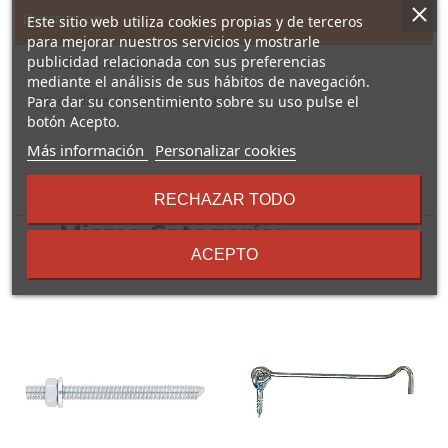
Descripción
Este sitio web utiliza cookies propias y de terceros
para mejorar nuestros servicios y mostrarle
publicidad relacionada con sus preferencias
Cerradura sobreponer JIS 12
mediante el análisis de sus hábitos de navegación.
Golpe y llave. Acabado pintado.
Para dar su consentimiento sobre su uso pulse el
botón Acepto.
sobre
Más información
Personalizar cookies
los
términos
16 Otros Productos En La
RECHAZAR TODO
y
Misma Categoría:
condiciones
ACEPTO