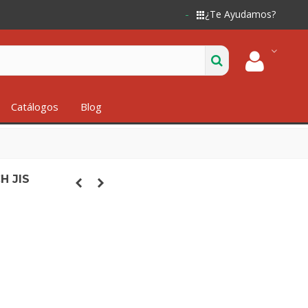
¿Te Ayudamos?
Catálogos
Blog
H JIS