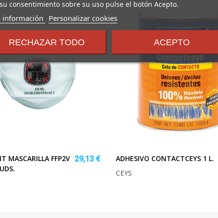
su consentimiento sobre su uso pulse el botón Acepto.
sobre
 información
Personalizar cookies
los
términos
RECHAZAR TODO
ACEPTO
y
condiciones
IT MASCARILLA FFP2V
ADHESIVO CONTACTCEYS 1 L.
29,13 €
 UDS.
CEYS