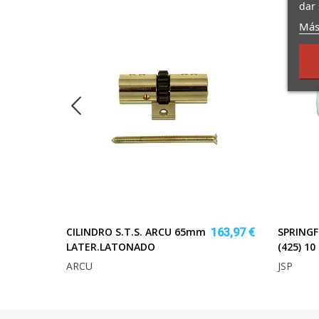
dar 
Más
CILINDRO S.T.S. ARCU 65mm
SPRINGF
103,75 €
163,97 €
LATER.LATONADO
(425) 10
ARCU
JSP