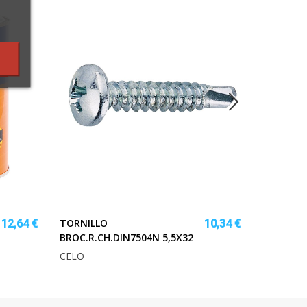
SILLA KI
TORNILLO
12,64 €
10,34 €
BROC.R.CH.DIN7504N 5,5X32
CELO