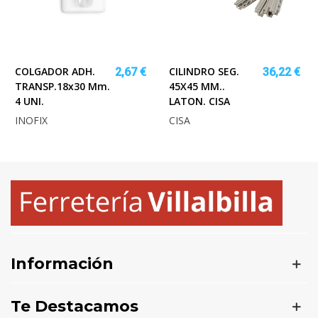
COLGADOR ADH.
CILINDRO SEG.
2,67 €
36,22 €
TRANSP.18x30 Mm.
45X45 MM..
4 UNI.
LATON. CISA
INOFIX
CISA
Información
Te Destacamos