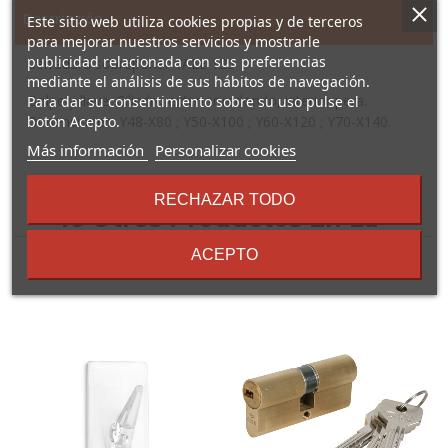
Descripción
Este sitio web utiliza cookies propias y de terceros
para mejorar nuestros servicios y mostrarle
publicidad relacionada con sus preferencias
Cerradura sobreponer YALE 125
mediante el análisis de sus hábitos de navegación.
Golpe y llave. Cilindro exterior redondo, interior pera.
Para dar su consentimiento sobre su uso pulse el
Dimensiones: Y48-X80 ; Y50-X100 ; Y60-X120 ; Y70-X140.
botón Acepto.
sobre
Más información
Personalizar cookies
los
términos
RECHAZAR TODO
y
16 Otros Productos En La
condiciones
Misma Categoría:
ACEPTO