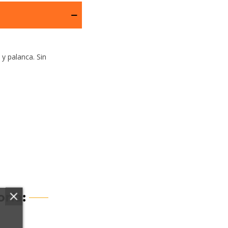
y palanca. Sin
ría: