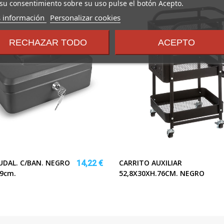
su consentimiento sobre su uso pulse el botón Acepto.
sobre
 información
Personalizar cookies
los
términos
RECHAZAR TODO
ACEPTO
y
condiciones
UDAL. C/BAN. NEGRO
CARRITO AUXILIAR
14,22 €
9cm.
52,8X30XH.76CM. NEGRO