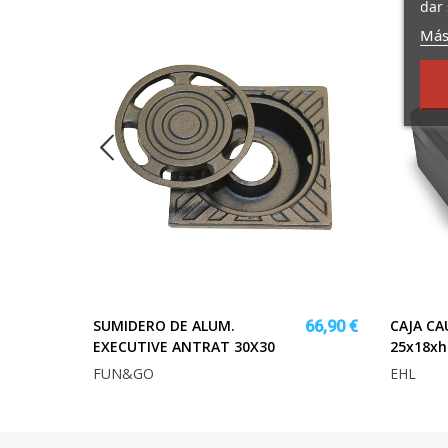
dar 
Más
SUMIDERO DE ALUM.
CAJA CA
25,77 €
66,90 €
EXECUTIVE ANTRAT 30X30
25x18xh
FUN&GO
EHL