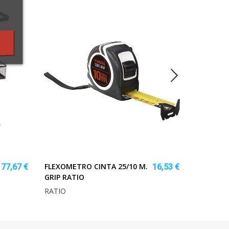
FLEXOMETRO CINTA 25/10 M.
NEVERA 2
77,67 €
16,53 €
GRIP RATIO
HABITEX_
RATIO