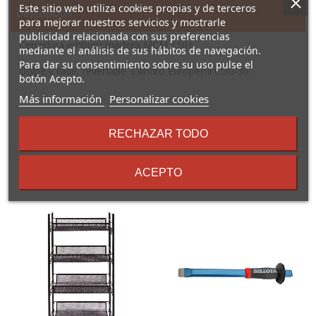
Este sitio web utiliza cookies propias y de terceros
Descripción
para mejorar nuestros servicios y mostrarle
publicidad relacionada con sus preferencias
Cerradura embutir madera MCM 1501
mediante el análisis de sus hábitos de navegación.
Para dar su consentimiento sobre su uso pulse el
Golpe y llave, reversible. Cilindro Europerfil C:30-30.
botón Acepto.
sobre
Más información
Personalizar cookies
los
términos
RECHAZAR TODO
16 Otros Productos En La
y
condiciones
Misma Categoría:
ACEPTO