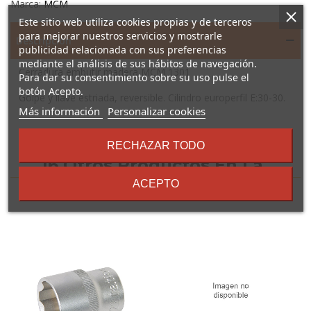
Marca:
MCM
Este sitio web utiliza cookies propias y de terceros
para mejorar nuestros servicios y mostrarle
Descripción
publicidad relacionada con sus preferencias
mediante el análisis de sus hábitos de navegación.
Cerradura embutir madera MCM 1301
Para dar su consentimiento sobre su uso pulse el
botón Acepto.
Golpe y llave estriada, reversible. Cilindro europerfil E:30-30.
sobre
Más información
Personalizar cookies
los
términos
RECHAZAR TODO
y
16 Otros Productos En La
condiciones
ACEPTO
Misma Categoría: