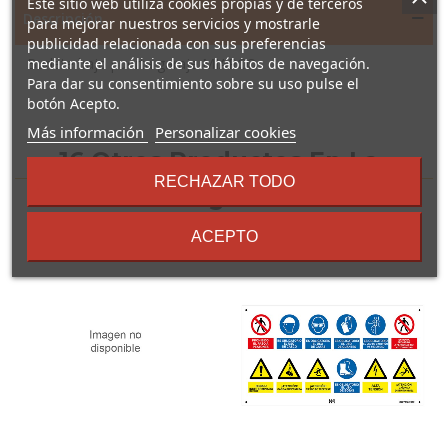
Este sitio web utiliza cookies propias y de terceros
Descripción
para mejorar nuestros servicios y mostrarle
publicidad relacionada con sus preferencias
mediante el análisis de sus hábitos de navegación.
Burlete bajo puerta garaje MIARCO.
Para dar su consentimiento sobre su uso pulse el
botón Acepto.
sobre
Más información
Personalizar cookies
los
16 Otros Productos En La
términos
RECHAZAR TODO
y
Misma Categoría:
condiciones
ACEPTO