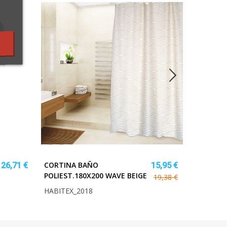
CORTINA BAÑO
ANCLAJE
26,71 €
15,95 €
POLIEST.180X200 WAVE BEIGE
RAPIDO 3
19,38 €
FISCHER
HABITEX_2018