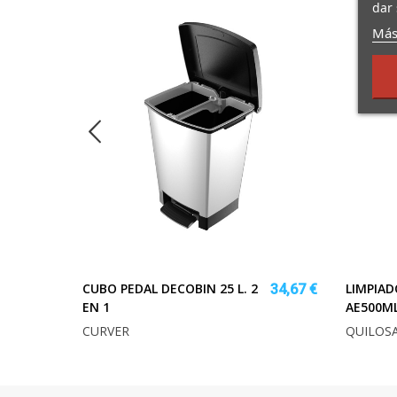
dar 
Más
CUBO PEDAL DECOBIN 25 L. 2
LIMPIAD
3,23 €
34,67 €
EN 1
AE500M
CURVER
QUILOS