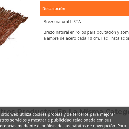
Descripción
Brezo natural LISTA
Brezo natural en rollos para ocultación y som
alambre de acero cada 10 cm. Fácil instalació
Otros Productos En La Misma Catego
 sitio web utiliza cookies propias y de terceros para mejorar
tros servicios y mostrarle publicidad relacionada con sus
erencias mediante el análisis de sus hábitos de navegación. Para