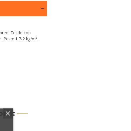
breo. Tejido con
n. Peso: 1,7-2 kg/m².
ría: