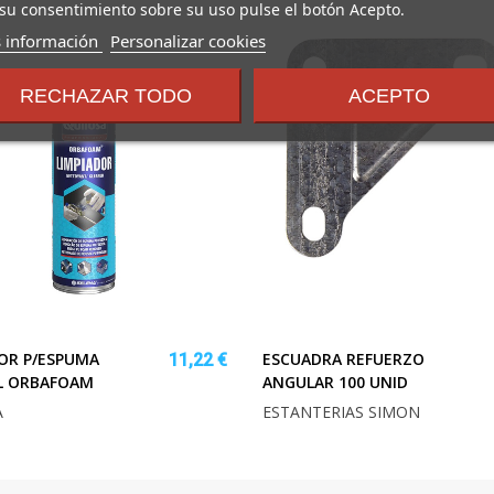
su consentimiento sobre su uso pulse el botón Acepto.
sobre
 información
Personalizar cookies
los
términos
RECHAZAR TODO
ACEPTO
y
condiciones
OR P/ESPUMA
ESCUADRA REFUERZO
11,22 €
L ORBAFOAM
ANGULAR 100 UNID
A
ESTANTERIAS SIMON