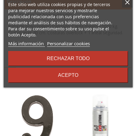
Descripción
Este sitio web utiliza cookies propias y de terceros
para mejorar nuestros servicios y mostrarle
Saco de obra big-bag reutilizable
publicidad relacionada con sus preferencias
mediante el análisis de sus hábitos de navegación.
Rafia de polipropileno trenzado. Carga máxima 1000 kg.
Para dar su consentimiento sobre su uso pulse el
Cuatro asas 40 cm. Costuras overlock + 1 lineal seguridad.
botón Acepto.
sobre
Más información
Personalizar cookies
los
términos
RECHAZAR TODO
16 Otros Productos En La
y
condiciones
Misma Categoría:
ACEPTO