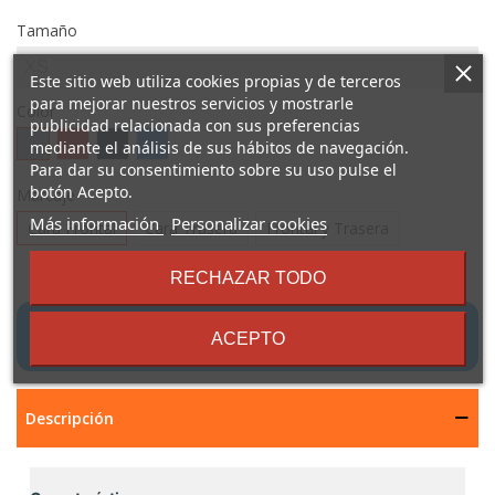
Tamaño
Este sitio web utiliza cookies propias y de terceros
para mejorar nuestros servicios y mostrarle
Color
publicidad relacionada con sus preferencias
Gris
Rojo
Negro
Azul
mediante el análisis de sus hábitos de navegación.
Para dar su consentimiento sobre su uso pulse el
botón Acepto.
Marcaje
sobre
Más información
Personalizar cookies
Cara Frontal
Cara Trasera
Frontal y Trasera
los
términos
RECHAZAR TODO
y
condiciones
PERSONALIZAR
ACEPTO
Descripción